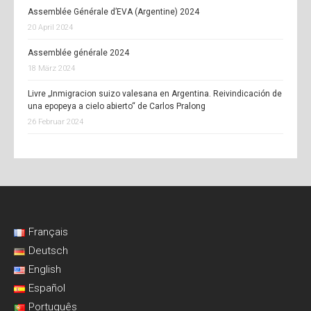
Assemblée Générale d’EVA (Argentine) 2024
20 April 2024
Assemblée générale 2024
18 März 2024
Livre „Inmigracion suizo valesana en Argentina. Reivindicación de
una epopeya a cielo abierto“ de Carlos Pralong
26 Februar 2024
Français
Deutsch
English
Español
Português