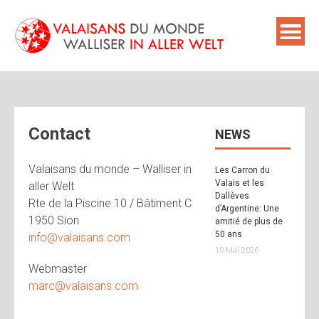
Skip
to
content
Contact
NEWS
Valaisans du monde – Walliser in
Les Carron du
Valais et les
aller Welt
Dallèves
Rte de la Piscine 10 / Bâtiment C
d’Argentine: Une
1950 Sion
amitié de plus de
50 ans
info@valaisans.com
10 Mai 2026
Webmaster
marc@valaisans.com