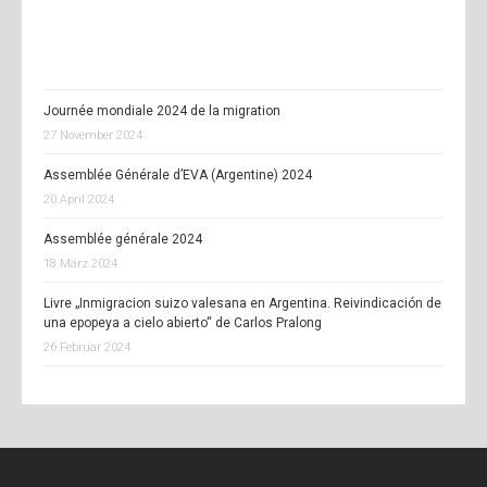
Journée mondiale 2024 de la migration
27 November 2024
Assemblée Générale d’EVA (Argentine) 2024
20 April 2024
Assemblée générale 2024
18 März 2024
Livre „Inmigracion suizo valesana en Argentina. Reivindicación de
una epopeya a cielo abierto“ de Carlos Pralong
26 Februar 2024