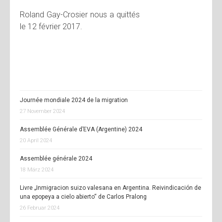
Roland Gay-Crosier nous a quittés
le 12 février 2017.
Journée mondiale 2024 de la migration
27 November 2024
Assemblée Générale d’EVA (Argentine) 2024
20 April 2024
Assemblée générale 2024
18 März 2024
Livre „Inmigracion suizo valesana en Argentina. Reivindicación de
una epopeya a cielo abierto“ de Carlos Pralong
26 Februar 2024