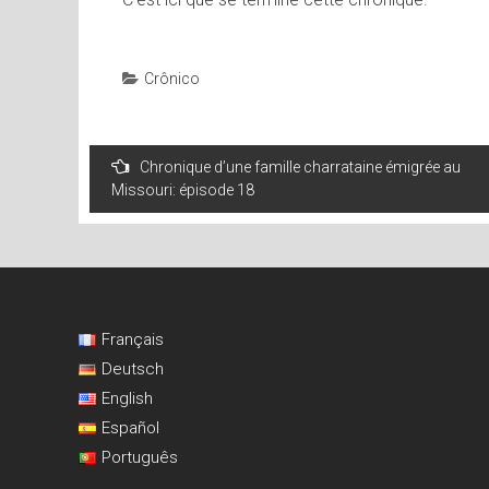
Crônico
Navegação
Chronique d’une famille charrataine émigrée au
de
Missouri: épisode 18
artigos
Français
Deutsch
English
Español
Português