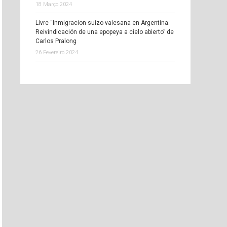
18 Março 2024
Livre “Inmigracion suizo valesana en Argentina.
Reivindicación de una epopeya a cielo abierto” de
Carlos Pralong
26 Fevereiro 2024