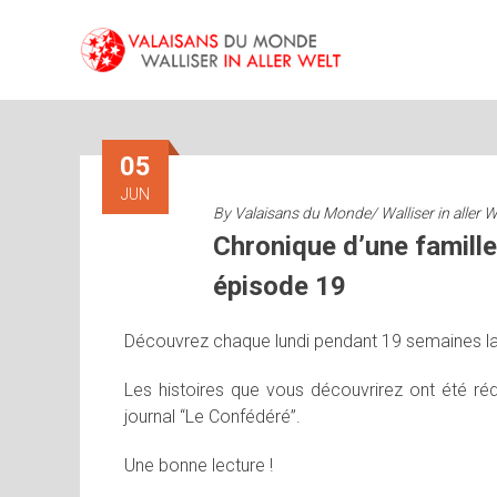
Skip
to
content
05
JUN
By
Valaisans du Monde/ Walliser in aller W
Chronique d’une famille
épisode 19
Découvrez chaque lundi pendant 19 semaines la 
Les histoires que vous découvrirez ont été réd
journal “Le Confédéré”.
Une bonne lecture !