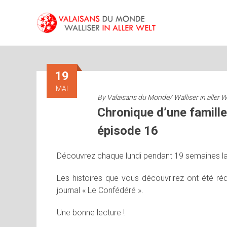
Skip
to
content
19
MAI
By
Valaisans du Monde/ Walliser in aller W
Chronique d’une famille
épisode 16
Découvrez chaque lundi pendant 19 semaines la 
Les histoires que vous découvrirez ont été réd
journal « Le Confédéré ».
Une bonne lecture !