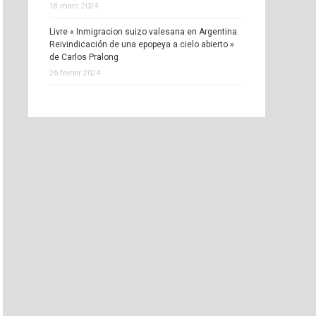
18 mars 2024
Livre « Inmigracion suizo valesana en Argentina.
Reivindicación de una epopeya a cielo abierto »
de Carlos Pralong
26 février 2024