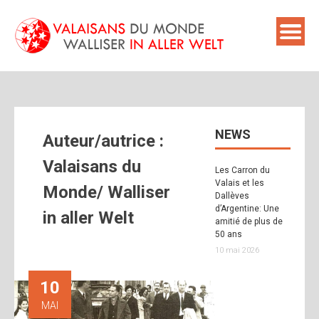
Skip
to
content
NEWS
Auteur/autrice :
Valaisans du
Les Carron du
Valais et les
Monde/ Walliser
Dallèves
d’Argentine: Une
in aller Welt
amitié de plus de
50 ans
10 mai 2026
10
MAI