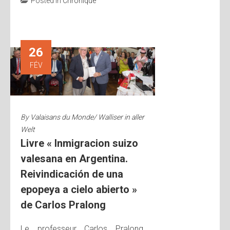
Posted in
Chronique
26
FÉV
By
Valaisans du Monde/ Walliser in aller
Welt
Livre « Inmigracion suizo
valesana en Argentina.
Reivindicación de una
epopeya a cielo abierto »
de Carlos Pralong
Le professeur Carlos Pralong,