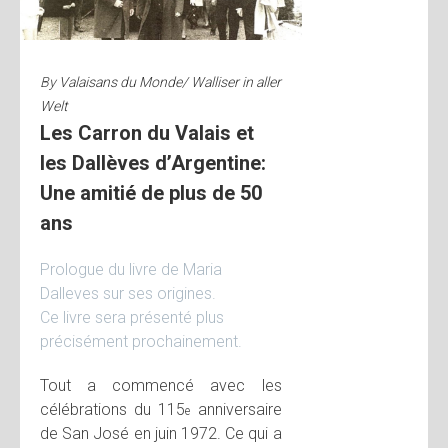
By
Valaisans du Monde/ Walliser in aller
Welt
Les Carron du Valais et
les Dallèves d’Argentine:
Une amitié de plus de 50
ans
Prologue du livre de Maria
Dalleves sur ses origines.
Ce livre sera présenté plus
précisément prochainement.
Tout a commencé avec les
célébrations du 115
anniversaire
e
de San José en juin 1972. Ce qui a