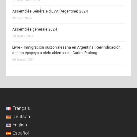
27 novembre 2024
Assemblée Générale d’EVA (Argentine) 2024
20 avril 2024
Assemblée générale 2024
18 mars 2024
Livre « Inmigracion suizo valesana en Argentina. Reivindicación
de una epopeya a cielo abierto » de Carlos Pralong
26 février 2024
Français
Deutsch
English
Español