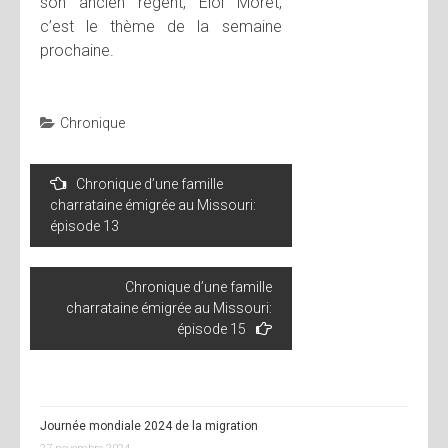
son ancien régent, Eloi Moret,
c’est le thème de la semaine
prochaine.
Chronique
Navigation
Chronique d’une famille
de
charrataine émigrée au Missouri:
l’article
épisode 13
Chronique d’une famille
charrataine émigrée au Missouri:
épisode 15
Journée mondiale 2024 de la migration