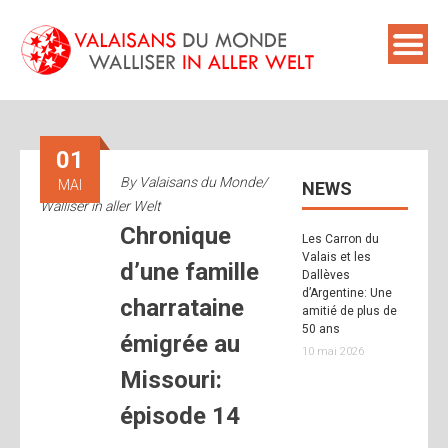
Skip
to
content
01
By
Valaisans du Monde/
MAI
NEWS
Walliser in aller Welt
Chronique
Les Carron du
Valais et les
d’une famille
Dallèves
d’Argentine: Une
charrataine
amitié de plus de
50 ans
émigrée au
10 mai 2026
Missouri:
épisode 14