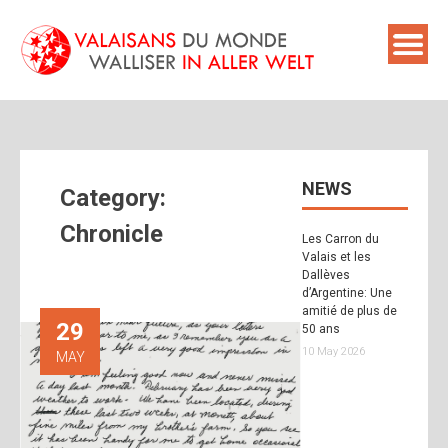
Skip
to
content
NEWS
Category:
Chronicle
Les Carron du
Valais et les
Dallèves
d’Argentine: Une
amitié de plus de
29
50 ans
10 May 2026
MAY