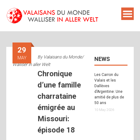
Skip
to
content
29
By
Valaisans du Monde/
MAY
NEWS
Walliser in aller Welt
Chronique
Les Carron du
Valais et les
d’une famille
Dallèves
d’Argentine: Une
charrataine
amitié de plus de
50 ans
émigrée au
10 May 2026
Missouri:
épisode 18